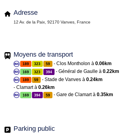
Adresse
12 Av. de la Paix, 92170 Vanves, France
Moyens de transport
- Clos Montholon à
0.06km
189
323
59
- Général de Gaulle à
0.22km
169
323
394
- Stade de Vanves à
0.24km
189
59
- Clamart à
0.26km
- Gare de Clamart à
0.35km
169
394
59
Parking public