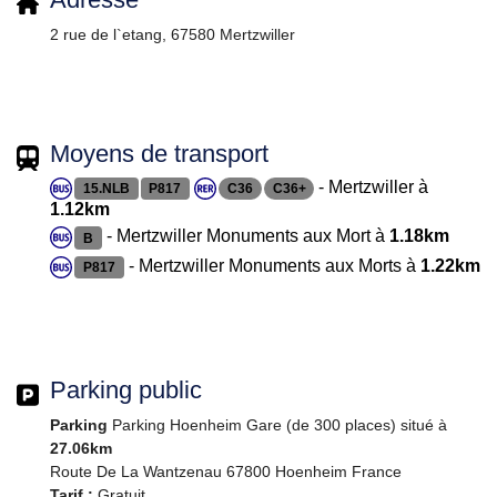
2 rue de l`etang, 67580 Mertzwiller
Moyens de transport
- Mertzwiller à
15.NLB
P817
C36
C36+
1.12km
- Mertzwiller Monuments aux Mort à
1.18km
B
- Mertzwiller Monuments aux Morts à
1.22km
P817
Parking public
Parking
Parking Hoenheim Gare (de 300 places) situé à
27.06km
Route De La Wantzenau 67800 Hoenheim France
Tarif :
Gratuit