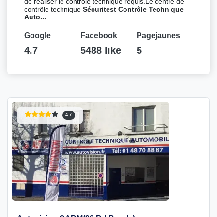
de réaliser le contrôle technique requis.Le centre de
contrôle technique
Sécuritest Contrôle Technique
Auto...
Google
Facebook
Pagejaunes
4.7
5488 like
5
4.7