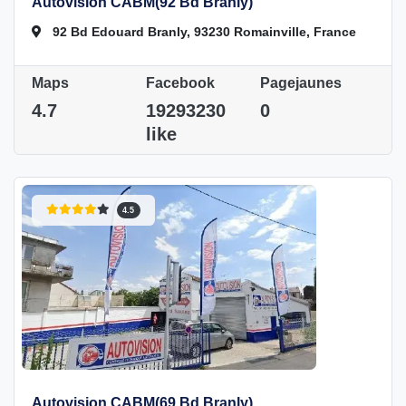
Autovision CABM(92 Bd Branly)
92 Bd Edouard Branly, 93230 Romainville, France
Maps
Facebook
Pagejaunes
4.7
19293230
0
like
4.5
Autovision CABM(69 Bd Branly)