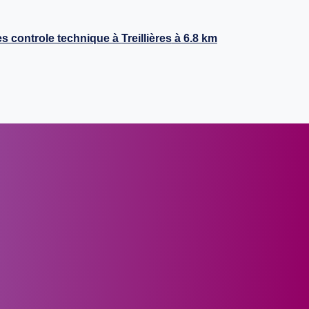
s controle technique à
Treillières
à 6.8 km