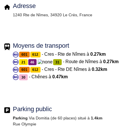
Adresse
1240 Rte de Nîmes, 34920 Le Crès, France
Moyens de transport
- Cres - Rte de Nîmes à
0.27km
601
612
- Route de Nîmes à
0.27km
21
46
31
- Cres - Rte DE Nîmes à
0.32km
601
612
- Chênes à
0.47km
30
Parking public
Parking
Via Domitia (de 60 places) situé à
1.4km
Rue Olympie