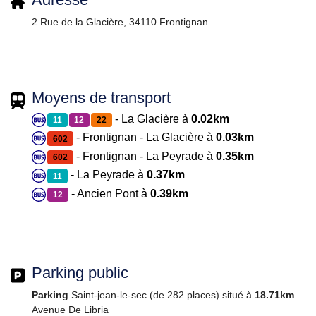
2 Rue de la Glacière, 34110 Frontignan
Moyens de transport
- La Glacière à
0.02km
11
12
22
- Frontignan - La Glacière à
0.03km
602
- Frontignan - La Peyrade à
0.35km
602
- La Peyrade à
0.37km
11
- Ancien Pont à
0.39km
12
Parking public
Parking
Saint-jean-le-sec (de 282 places) situé à
18.71km
Avenue De Libria