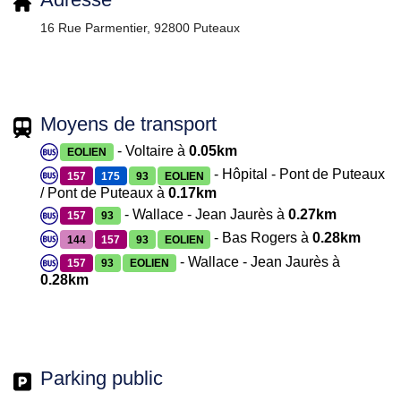
16 Rue Parmentier, 92800 Puteaux
Moyens de transport
- Voltaire à
0.05km
EOLIEN
- Hôpital - Pont de Puteaux
157
175
93
EOLIEN
/ Pont de Puteaux à
0.17km
- Wallace - Jean Jaurès à
0.27km
157
93
- Bas Rogers à
0.28km
144
157
93
EOLIEN
- Wallace - Jean Jaurès à
157
93
EOLIEN
0.28km
Parking public