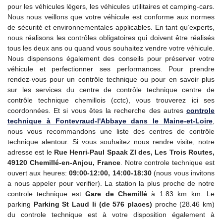
pour les véhicules légers, les véhicules utilitaires et camping-cars.
Nous nous veillons que votre véhicule est conforme aux normes
de sécurité et environnementales applicables. En tant qu’experts,
nous réalisons les contrôles obligatoires qui doivent être réalisés
tous les deux ans ou quand vous souhaitez vendre votre véhicule.
Nous dispensons également des conseils pour préserver votre
véhicule et perfectionner ses performances. Pour prendre
rendez-vous pour un contrôle technique ou pour en savoir plus
sur les services du centre de contrôle technique centre de
contrôle technique chemillois (cctc), vous trouverez ici ses
coordonnées. Et si vous êtes la recherche des autres
controle
technique
à Fontevraud-l'Abbaye dans le Maine-et-Loire
,
nous vous recommandons une liste des centres de contrôle
technique alentour. Si vous souhaitez nous rendre visite, notre
adresse est le
Rue Henri-Paul Spaak ZI des, Les Trois Routes,
49120 Chemillé-en-Anjou, France
. Notre controle technique est
ouvert aux heures:
09:00-12:00, 14:00-18:30
(nous vous invitons
a nous appeler pour verifier). La station la plus proche de notre
controle technique est
Gare de Chemillé
à 1.83 km km. Le
parking
Parking St Laud Ii (de 576 places)
proche (28.46 km)
du controle technique est à votre disposition également à