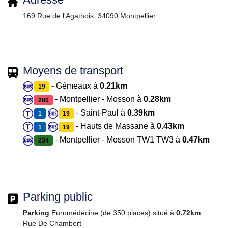
169 Rue de l'Agathois, 34090 Montpellier
Moyens de transport
- Gémeaux à
0.21km
19
- Montpellier - Mosson à
0.28km
280
- Saint-Paul à
0.39km
1
19
- Hauts de Massane à
0.43km
1
19
- Montpellier - Mosson TW1 TW3 à
0.47km
234
Parking public
Parking
Euromédecine (de 350 places) situé à
0.72km
Rue De Chambert