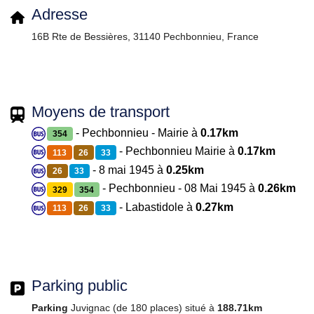
Adresse
16B Rte de Bessières, 31140 Pechbonnieu, France
Moyens de transport
- Pechbonnieu - Mairie à
0.17km
354
- Pechbonnieu Mairie à
0.17km
113
26
33
- 8 mai 1945 à
0.25km
26
33
- Pechbonnieu - 08 Mai 1945 à
0.26km
329
354
- Labastidole à
0.27km
113
26
33
Parking public
Parking
Juvignac (de 180 places) situé à
188.71km