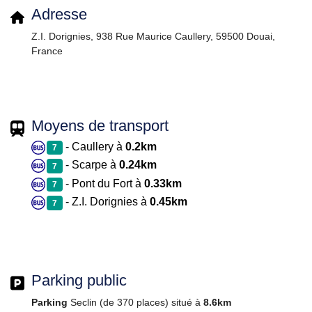
Adresse
Z.I. Dorignies, 938 Rue Maurice Caullery, 59500 Douai,
France
Moyens de transport
- Caullery à
0.2km
7
- Scarpe à
0.24km
7
- Pont du Fort à
0.33km
7
- Z.I. Dorignies à
0.45km
7
Parking public
Parking
Seclin (de 370 places) situé à
8.6km