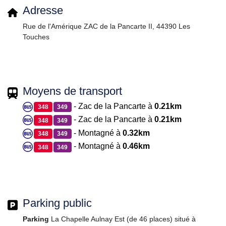
Adresse
Rue de l'Amérique ZAC de la Pancarte II, 44390 Les
Touches
Moyens de transport
- Zac de la Pancarte à
0.21km
348
349
- Zac de la Pancarte à
0.21km
348
349
- Montagné à
0.32km
348
349
- Montagné à
0.46km
348
349
Parking public
Parking
La Chapelle Aulnay Est (de 46 places) situé à