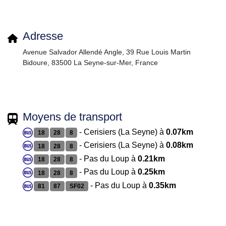
Adresse
Avenue Salvador Allendé Angle, 39 Rue Louis Martin
Bidoure, 83500 La Seyne-sur-Mer, France
Moyens de transport
- Cerisiers (La Seyne) à
0.07km
18
28
8
- Cerisiers (La Seyne) à
0.08km
18
28
8
- Pas du Loup à
0.21km
18
28
8
- Pas du Loup à
0.25km
18
28
8
- Pas du Loup à
0.35km
81
87
SF02