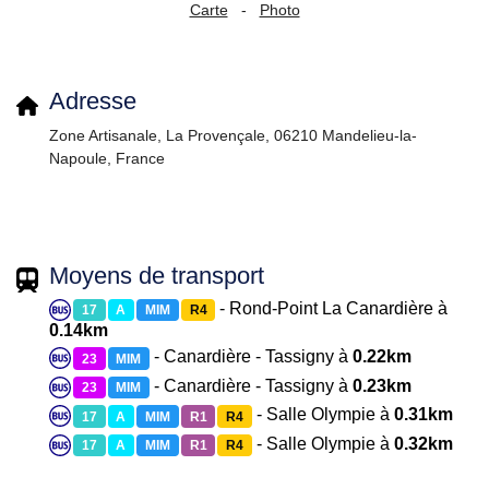
Carte
-
Photo
Adresse
Zone Artisanale, La Provençale, 06210 Mandelieu-la-
Napoule, France
Moyens de transport
- Rond-Point La Canardière à
17
A
MIM
R4
0.14km
- Canardière - Tassigny à
0.22km
23
MIM
- Canardière - Tassigny à
0.23km
23
MIM
- Salle Olympie à
0.31km
17
A
MIM
R1
R4
- Salle Olympie à
0.32km
17
A
MIM
R1
R4