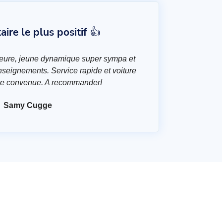
re le plus positif 👍
heure, jeune dynamique super sympa et
nseignements. Service rapide et voiture
ure convenue. A recommander!
Samy Cugge