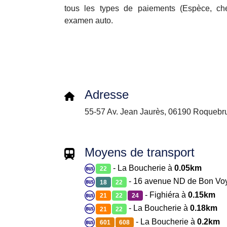
tous les types de paiements (Espèce, ch
examen auto.
Adresse
55-57 Av. Jean Jaurès, 06190 Roquebr
Moyens de transport
- La Boucherie à
0.05km
22
- 16 avenue ND de Bon Vo
18
22
- Fighiéra à
0.15km
21
22
24
- La Boucherie à
0.18km
21
22
- La Boucherie à
0.2km
601
608