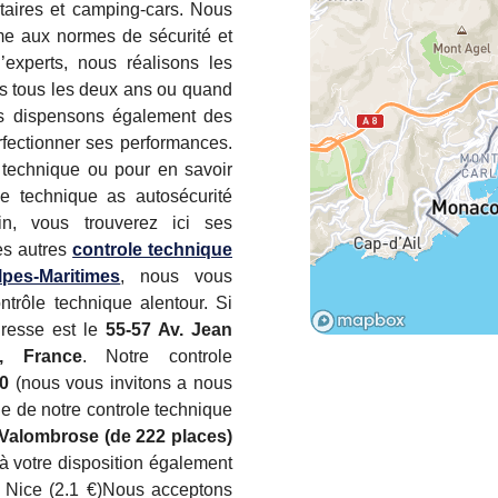
litaires et camping-cars. Nous
me aux normes de sécurité et
’experts, nous réalisons les
sés tous les deux ans ou quand
us dispensons également des
rfectionner ses performances.
 technique ou pour en savoir
le technique as autosécurité
in, vous trouverez ici ses
es autres
controle technique
pes-Maritimes
, nous vous
trôle technique alentour. Si
dresse est le
55-57 Av. Jean
n, France
. Notre controle
00
(nous vous invitons a nous
che de notre controle technique
Valombrose (de 222 places)
à votre disposition également
 Nice (2.1 €)Nous acceptons