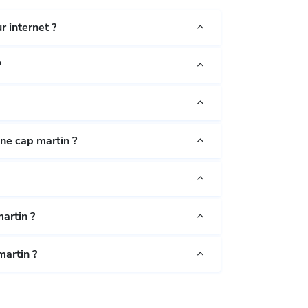
 internet ?
?
ne cap martin ?
artin ?
martin ?