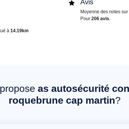
Avis
Moyenne des notes sur i
Pour
206 avis
.
tué à
14.19km
propose
as autosécurité con
roquebrune cap martin
?