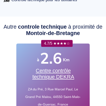
Autre
controle technique
à proximité de
Montoir-de-Bretagne
4.7/5 ★★★★☆
2.6
à
Km
Centre contrôle
technique DEKRA
ZA du Pré, 3 Rue Marcel Paul, Le
Grand Pré Malou, 44550 Saint-Malo-
de-Guersac, France