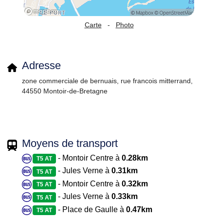
Carte
-
Photo
Adresse
zone commerciale de bernuais, rue francois mitterrand,
44550 Montoir-de-Bretagne
Moyens de transport
- Montoir Centre à
0.28km
T5 AT
- Jules Verne à
0.31km
T5 AT
- Montoir Centre à
0.32km
T5 AT
- Jules Verne à
0.33km
T5 AT
- Place de Gaulle à
0.47km
T5 AT