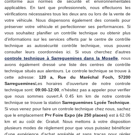
conforme aux normes de sécurité et environnementales
applicables. En tant que professionnels, nous effectuons les
vérifications nécessaires tous les deux ans ou lors de la vente de
votre véhicule. Nous dispensons également des conseils pour
préserver votre véhicule et perfectionner ses performances. Si
vous souhaitez planifier un contrôle technique ou obtenir plus
d'informations sur les services offerts par le centre de contrôle
technique as autosécurité contrôle technique, vous pouvez
consulter leurs coordonnées ici. Si vous cherchez d'autres
controle technique
à Sarreguemines dans la Moselle
, nous
avons également dressé une liste des centres de contrôle
technique situés aux alentours. Le controle technique se trouve à
cette adresse:
120 a, Rue du Maréchal Foch, 57200
Sarreguemines
Les horaires d'ouverture de notre controle
technique sont:
09:00-12:00
, n'hésitez pas a appeler pour verifier
que nous sommes ouvert.À 0.45 km km de notre controle
technique se trouve la station
Sarreguemines Lycée Technique
.
Si vous venez pour faire un controle technique chez nous, sachez
que le emplacement
P+r Foire Expo (de 250 places)
est à 62.06
km et au coût de: Gratuit. Nous mettons à votre disposition
plusieurs modes de règlement pour que vous puissiez bénéficier
d'une expérience d'achat agréable et sans tracas pour régler