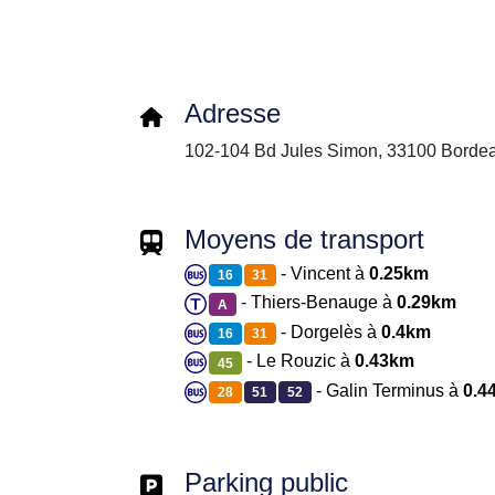
Adresse
102-104 Bd Jules Simon, 33100 Bordea
Moyens de transport
- Vincent à
0.25km
16
31
- Thiers-Benauge à
0.29km
A
- Dorgelès à
0.4km
16
31
- Le Rouzic à
0.43km
45
- Galin Terminus à
0.4
28
51
52
Parking public