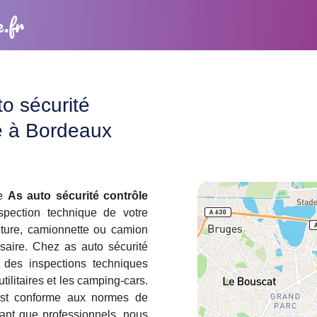
e.fr
o sécurité
e à Bordeaux
ue
As auto sécurité contrôle
spection technique de votre
iture, camionnette ou camion
ssaire. Chez as auto sécurité
s des inspections techniques
utilitaires et les camping-cars.
est conforme aux normes de
tant que professionnels, nous