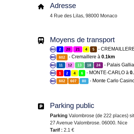
Adresse
4 Rue des Lilas, 98000 Monaco
Moyens de transport
- CREMAILLER
2
20
21
4
5
- Cremaillere à
0.1km
602
- Palais Galli
11
12
13
18
24
- MONTE-CARLO à
0
1
2
4
6
- Monte Carlo Casin
602
607
80
Parking public
Parking
Valombrose (de 222 places) si
27 Avenue Valombrose. 06000. Nice
Tarif :
2.1 €