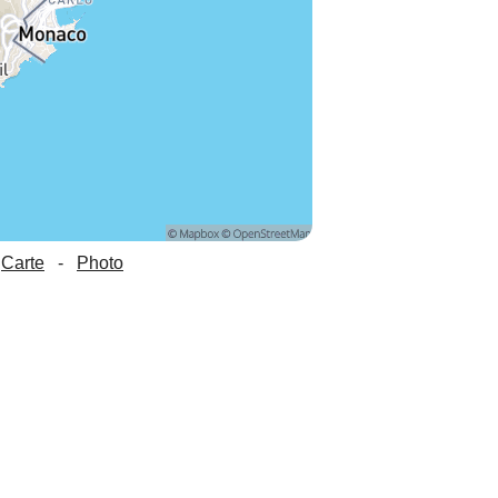
Carte
-
Photo