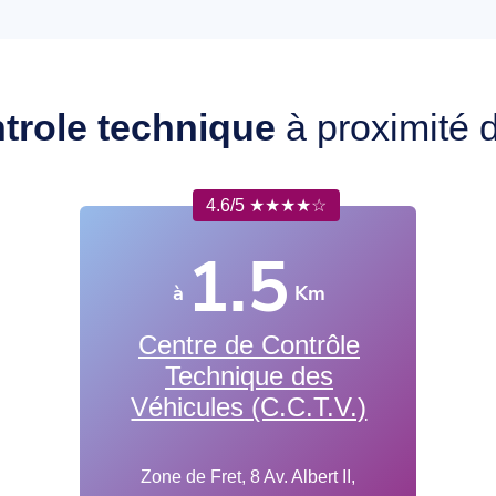
trole technique
à proximité 
4.6/5 ★★★★☆
1.5
à
Km
Centre de Contrôle
Technique des
Véhicules (C.C.T.V.)
Zone de Fret, 8 Av. Albert II,