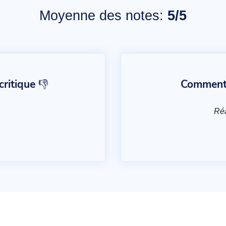
Moyenne des notes:
5/5
ritique 👎
Commentai
Réa